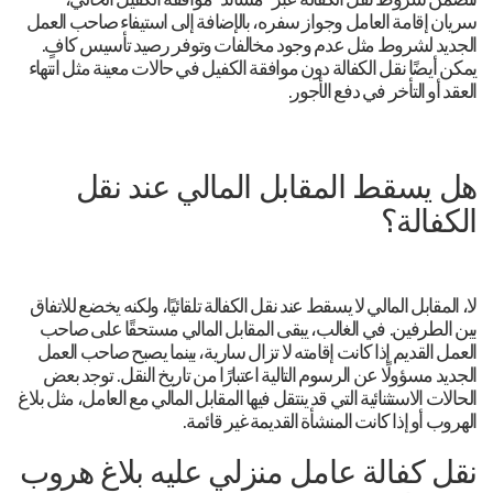
تتضمن شروط نقل الكفالة عبر "مساند" موافقة الكفيل الحالي،
سريان إقامة العامل وجواز سفره، بالإضافة إلى استيفاء صاحب العمل
الجديد لشروط مثل عدم وجود مخالفات وتوفر رصيد تأسيس كافٍ.
يمكن أيضًا نقل الكفالة دون موافقة الكفيل في حالات معينة مثل انتهاء
العقد أو التأخر في دفع الأجور.
هل يسقط المقابل المالي عند نقل
الكفالة؟
لا، المقابل المالي لا يسقط عند نقل الكفالة تلقائيًا، ولكنه يخضع للاتفاق
بين الطرفين. في الغالب، يبقى المقابل المالي مستحقًا على صاحب
العمل القديم إذا كانت إقامته لا تزال سارية، بينما يصبح صاحب العمل
الجديد مسؤولًا عن الرسوم التالية اعتبارًا من تاريخ النقل. توجد بعض
الحالات الاستثنائية التي قد ينتقل فيها المقابل المالي مع العامل، مثل بلاغ
الهروب أو إذا كانت المنشأة القديمة غير قائمة.
نقل كفالة عامل منزلي عليه بلاغ هروب