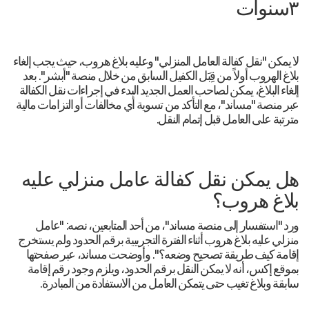
٣سنوات
لا يمكن "نقل كفالة العامل المنزلي" وعليه بلاغ هروب، حيث يجب إلغاء
بلاغ الهروب أولاً من قِبَل الكفيل السابق من خلال منصة "أبشر". بعد
إلغاء البلاغ، يمكن لصاحب العمل الجديد البدء في إجراءات نقل الكفالة
عبر منصة "مساند"، مع التأكد من تسوية أي مخالفات أو التزامات مالية
مترتبة على العامل قبل إتمام النقل.
هل يمكن نقل كفالة عامل منزلي عليه
بلاغ هروب؟
ورد "استفسار إلى منصة مساند"، من أحد المتابعين، نصه: "عامل
منزلي عليه بلاغ هروب أثناء الفترة التجريبية برقم الحدود ولم يستخرج
إقامة كيف طريقة تصحيح وضعه؟". وأوضحت مساند، عبر صفحتها
بموقع إكس، أنه لا يمكن النقل برقم الحدود، ويلزم وجود رقم إقامة
سابقة وبلاغ تغيب حتى يتمكن العامل من الاستفادة من المبادرة.