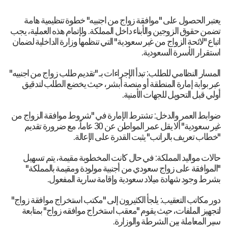
يعتبر الحصول على "موافقة زواج من اجنبيه" خطوة تنظيمية هامة
تضمن حقوق الزوجين والأبناء داخل المملكة. ولإتمام هذه العملية، يجب
اتباع "لائحة الزواج من غير سعودية" التي تنظمها وزارة الداخلية لضمان
استقرار الأسرة السعودية.
المسار النظامي للطلب: تبدأ الإجراءات بـ "تقديم طلب زواج من اجنبيه"
عبر بوابة إمارة المنطقة أو منصة أبشر، حيث يخضع الطلب لتدقيق
أولي قبل التحويل للجهات الأمنية.
ضوابط العمر والدخل: تشترط الإمارة في "شروط موافقة الزواج من
غير سعودية" ألا يقل عمر المواطن عن 30 عاماً، مع ضرورة تقديم
"خطاب تعريف بالراتب" يثبت القدرة على الإعالة.
حالات مواليد المملكة: في حال كانت المخطوبة مقيمة، يتم تسهيل
"الموافقة على زواج سعودي من أجنبية مولودة ومقيمة بالمملكة"
بشرط وجود شهادة ميلاد سعودية وإقامة سارية المفعول.
دور مكاتب التعقيب: يلجأ الكثيرون إلى "مكتب استخراج موافقة زواج"
لتجهيز الملفات، حيث يقوم "معقب استخراج موافقه زواج" بمتابعة
سير المعاملة بين الشرطة والوزارة.