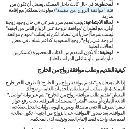
المخطوبة:
في حال كانت داخل المملكة، يفضل أن تكون من
ف
(مولودة بالمملكة) مع إقامة
ئة "موافقة الزواج من مقيمة"
سارية.
الحالة الاجتماعية:
يجب تقديم مبرر شرعي في حال وجود زوجة
أولى، مع العلم أن "موافقة الزوجة على الزواج الثاني من اجنبيه"
ليست شرطاً إجبارياً في النظام، لكن قد يُطلب "نموذج موافقة
الزوجة على زواج" زوجها السعودية كداعم للملف في بعض
الحالات الطبية.
الوظيفة:
ألا يكون المتقدم من الفئات المحظورة (عسكريين،
دبلوماسيين، أو شاغلي المراتب العليا).
كيفية التقديم وطلب موافقة زواج من الخارج
إذا كان هدفك هو "تقديم موافقة زواج من الخارج" (الطرف الآخر خارج
المملكة)، فإن مكتب ابو سلطان للخدمات العامة يوضح لك
المسار:"تقديم طلب موافقة زواج من الخارج": يتم عبر بوابة "تواصل"
التابعة للإمارة أو منصة "أبشر".المستندات المرفقة: يجب رفع جواز
سفر الطرف الأجنبي مصدقاً، وصورة الهوية، وإثبات الدخل.صلاحية
الموافقة: بعد صدور "الموافقة على الزواج من اجنبية"، تكون صالحة
لمدة سنة واحدة فقط لإتمام العقد وتوثيقه لدى المحكمة.