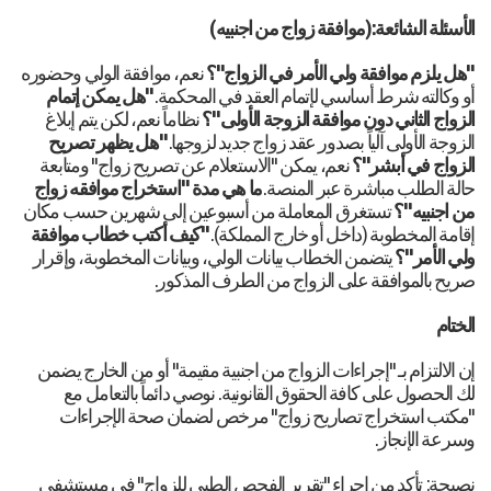
الأسئلة الشائعة:(موافقة زواج من اجنبيه)
"هل يلزم موافقة ولي الأمر في الزواج"؟
نعم، موافقة الولي وحضوره
أو وكالته شرط أساسي لإتمام العقد في المحكمة.
"هل يمكن إتمام
الزواج الثاني دون موافقة الزوجة الأولى"؟
نظاماً نعم، لكن يتم إبلاغ
الزوجة الأولى آلياً بصدور عقد زواج جديد لزوجها.
"هل يظهر تصريح
الزواج في أبشر"؟
نعم، يمكن "الاستعلام عن تصريح زواج" ومتابعة
حالة الطلب مباشرة عبر المنصة.
ما هي مدة "استخراج موافقه زواج
من اجنبيه"؟
تستغرق المعاملة من أسبوعين إلى شهرين حسب مكان
إقامة المخطوبة (داخل أو خارج المملكة).
"كيف أكتب خطاب موافقة
ولي الأمر"؟
يتضمن الخطاب بيانات الولي، وبيانات المخطوبة، وإقرار
صريح بالموافقة على الزواج من الطرف المذكور.
الختام
إن الالتزام بـ "إجراءات الزواج من اجنبية مقيمة" أو من الخارج يضمن
لك الحصول على كافة الحقوق القانونية. نوصي دائماً بالتعامل مع
"مكتب استخراج تصاريح زواج" مرخص لضمان صحة الإجراءات
وسرعة الإنجاز.
نصيحة: تأكد من إجراء "تقرير الفحص الطبي للزواج" في مستشفى