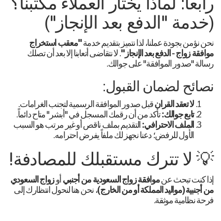
رابعاً: لماذا يختار العملاء مكتبنا؟
(خدمة "الدفع بعد الإنجاز")
نحن نؤمن بجودة عملنا، لذا نتميز بتقديم خدمة
"معقب استخراج
موافقة زواج - الدفع بعد الإنجاز"
. لا نتقاضى أتعابنا إلا بعد أن تصلك
رسالة "صدور الموافقة" على جوالك.
نصائح لضمان القبول:
لا تعقد القران
قبل صدور الموافقة الرسمية لتجنب الغرامات.
تابع جوالك:
تأكد من أن رقمك المسجل في "أبشر" متاح دائماً.
الملف الاحترافي:
التقديم بملف ناقص أو غير مرتب هو السبب
الأول للرفض؛ دعنا نجهز لك ملفاً يفرض احترامه.
💡 لا تترك مستقبلك للمصادفة!
إذا كنت تبحث عن
موافقة زواج السعودية من أجنبي
أو
زواج السعودي
من أجنبية (مواليد المملكة أو من الخارج)
، نحن هنا لنحول انتظارك إلى
فرحة نظامية موثقة.