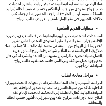
بنفاذ الوطني.المنصة الوطنية الموحدة: توفر روابط مباشرة لخدمات
طلب زواج سعودي من أجنبية أو العكس حسب تصنيف الحالة (مولود
بالمملكة، مقيم، أو من الخارج).المراجعة الحضورية: التوجه لمكتب
علاقات الجمهور في مقر الإمارة لتقديم معروض طلب الزواج.
متطلبات التقديم الأساسية
المستندات الشخصية: صور الهوية الوطنية للطرف السعودي، وصورة
الإقامة وجواز السفر للطرف غير السعودي.الفحص الطبي: تقرير
فحص ما قبل الزواج من مستشفى معتمد.إثبات الحالة الاجتماعية: صك
طلاق (إذا كان المتقدم مطلقاً) أو شهادة وفاة للزوج السابق.تعريف
بالعمل: شهادة تعريف بالراتب أو مشهد من العمدة والشرطة في حال
عدم وجود عمل.موافقة ولي الأمر: خاصة عند تقديم طلب زواج
المواطنة من أجنبي.
مراحل معالجة الطلب
الدراسة الأمنية: يتم إحالة المعاملة للشرطة ثم للجهات المختصة بوزارة
الداخلية للتأكد من استيفاء الشروط النظامية.صدور الموافقة: بعد
الموافقة النهائية، تُحال المعاملة إلى المحكمة المختصة لإتمام عقد
النكاح.مدة الإجراءات: تتراوح عادة بين شهر إلى 6 أشهر حسب الحالة
والمنطقة.