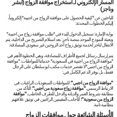
المسار الإلكتروني لـ استخراج موافقة الزواج (أبشر
وناجز)
للباحثين عن "كيفية الحصول على موافقة الزواج من اجنبية" إلكترونياً،
إليكم الخطوات المحدثة:
بوابة الإمارة: تسجيل الدخول للبدء في "طلب موافقة زواج من اجنبية"
وتعبئة النموذج الموحد.منصة ناجز: بعد استلام التصريح من الداخلية، يتم
الانتقال لناجز لخدمة توثيق زواج أحد الزوجين غير سعودي.المصادقة:
يتم إرسال رسائل لجميع الأطراف للمصادقة، وهي الخطوة الأهم في
"موافقة الزواج من اجنبية في السعودية".خدماتنا للمواطنات: "موافقة
الزواج من اجنبي"لا تقتصر خدمات مكتب ابو سلطان على الرجال
فقط، بل نوفر الدعم الكامل في:
"موافقة الزواج من اجنبي"
: للمواطنات السعوديات الراغبات في
الارتباط الرسمي.
"موافقة زواج سعودية من اجنبي"
: التأكد من
مطابقة شروط العمر والديانة والدخل للطرف الخاطب.
"موافقة
الزواج من سعودية":
للأجانب المقيمين الراغبين في توثيق علاقتهم
بنظامية تامة.
الأسئلة الشائعة حول موافقات الزواج