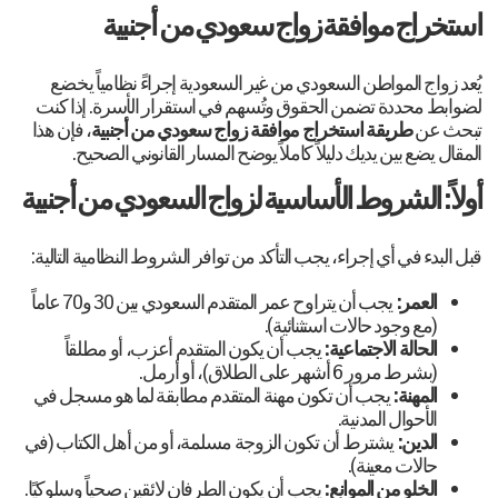
استخراج موافقة زواج سعودي من أجنبية
يُعد زواج المواطن السعودي من غير السعودية إجراءً نظامياً يخضع
لضوابط محددة تضمن الحقوق وتُسهم في استقرار الأسرة. إذا كنت
تبحث عن
طريقة استخراج موافقة زواج سعودي من أجنبية
، فإن هذا
المقال يضع بين يديك دليلاً كاملاً يوضح المسار القانوني الصحيح.
أولاً: الشروط الأساسية لزواج السعودي من أجنبية
قبل البدء في أي إجراء، يجب التأكد من توافر الشروط النظامية التالية:
العمر:
يجب أن يتراوح عمر المتقدم السعودي بين 30 و70 عاماً
(مع وجود حالات استثنائية).
الحالة الاجتماعية:
يجب أن يكون المتقدم أعزب، أو مطلقاً
(بشرط مرور 6 أشهر على الطلاق)، أو أرمل.
المهنة:
يجب أن تكون مهنة المتقدم مطابقة لما هو مسجل في
الأحوال المدنية.
الدين:
يشترط أن تكون الزوجة مسلمة، أو من أهل الكتاب (في
حالات معينة).
الخلو من الموانع:
يجب أن يكون الطرفان لائقين صحياً وسلوكيًا.