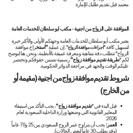
معتمد قبل تقديم طلبك للإمارة
الموافقة على الزواج من اجنبية - مكتب ابو سلطان للخدمات العامة
يعتبر مكتب أبو سلطان للخدمات العامة وجهتكم الأولى والأكثر خبرة
لتسهيل كافة "
". إن عملية
"استخ
راج موافقة
اجراءات موافقة الزواج
الزواج" تتطلب دقة متناهية ومعرفة عميقة بالأنظمة، ونحن هنا لنوضح
لكم "
طريقة تقديم موافقة زواج"
رسمية تضمن حقوقكم وتختصر
عليكم الوقت والجهد في مراجعة الدوائر الحكومية.
شروط تقديم موافقة زواج من اجنبية (مقيمة أو
من الخارج)
قبل البدء في "
تقديم موافقة زواج"
، يجب التأكد من استيفاء
المعايير القانونية التي وضعتها وزارة الداخلية السعودية لعام
2026:
العمر:
يجب أن يتراوح عمر الزوج السعودي بين 25 و70 عاماً
(وقد يطلب 30 عاماً لبعض الحالات).