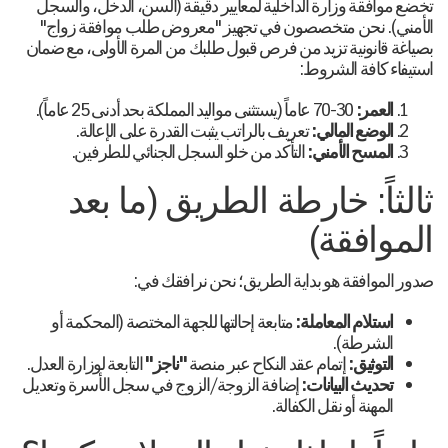
تخضع موافقة وزارة الداخلية لمعايير دقيقة (السن، الدخل، والسجل
الأمني). نحن متخصصون في تجهيز "معروض طلب موافقة زواج"
بصياغة قانونية تزيد من فرص قبول طلبك من المرة الأولى، مع ضمان
استيفاء كافة الشروط:
العمر:
30-70 عاماً (يستثنى مواليد المملكة بحد أدنى 25 عاماً).
الوضع المالي:
تعريف بالراتب يثبت القدرة على الإعالة.
المسح الأمني:
التأكد من خلو السجل الجنائي للطرفين.
ثالثاً: خارطة الطريق (ما بعد
الموافقة)
صدور الموافقة هو بداية الطريق؛ نحن نرافقك في:
استلام المعاملة:
متابعة إحالتها للجهة المختصة (المحكمة أو
الشرطة).
التوثيق:
إتمام عقد النكاح عبر منصة
"ناجز"
التابعة لوزارة العدل.
تحديث البيانات:
إضافة الزوجة/الزوج في سجل الأسرة وتعديل
المهنة أو نقل الكفالة.