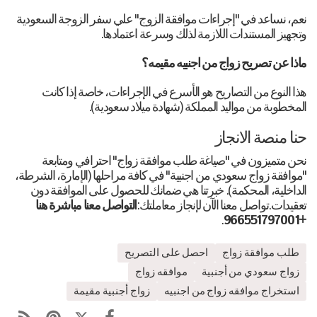
نعم، نساعد في "إجراءات موافقة الزوج" علي سفر الزوجة السعودية
وتجهيز المستندات اللازمة لذلك وسرعة اعتمادها.
ماذا عن تصريح زواج من اجنبيه مقيمه؟
هذا النوع من التصاريح هو الأسرع في الإجراءات، خاصة إذا كانت
المخطوبة من مواليد المملكة (شهادة ميلاد سعودية).
حنا منصة الانجاز
نحن متميزون في "صياغة طلب موافقة زواج" احترافي ومتابعة
"موافقة زواج سعودي من اجنبية" في كافة مراحلها (الإمارة، الشرطة،
الداخلية، المحكمة). خبرتنا هي ضمانك للحصول على الموافقة دون
تعقيدات.تواصل معنا الآن لإنجاز معاملتك:
التواصل معنا مباشرة هنا
.
+966551797001
طلب موافقة زواج
احصل على التصريح
زواج سعودي من أجنبية
موافقه زواج
استخراج موافقه زواج من اجنبيه
زواج أجنبية مقيمة