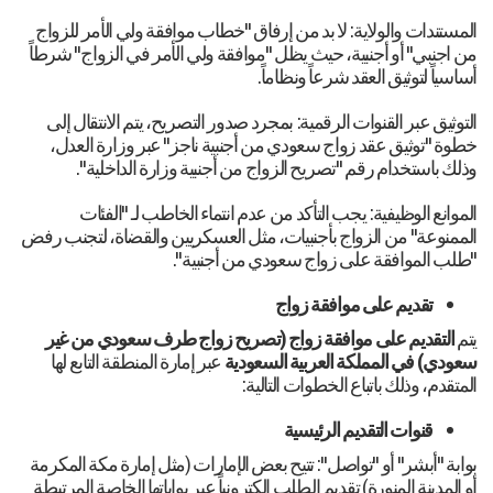
المستندات والولاية: لا بد من إرفاق "خطاب موافقة ولي الأمر للزواج
من اجنبي" أو أجنبية، حيث يظل "موافقة ولي الأمر في الزواج" شرطاً
أساسياً لتوثيق العقد شرعاً ونظاماً.
التوثيق عبر القنوات الرقمية: بمجرد صدور التصريح، يتم الانتقال إلى
خطوة "توثيق عقد زواج سعودي من أجنبية ناجز" عبر وزارة العدل،
وذلك باستخدام رقم "تصريح الزواج من أجنبية وزارة الداخلية".
الموانع الوظيفية: يجب التأكد من عدم انتماء الخاطب لـ "الفئات
الممنوعة" من الزواج بأجنبيات، مثل العسكريين والقضاة، لتجنب رفض
"طلب الموافقة على زواج سعودي من أجنبية".
تقديم على موافقة زواج
يتم
التقديم على موافقة زواج (تصريح زواج طرف سعودي من غير
سعودي) في المملكة العربية السعودية
عبر إمارة المنطقة التابع لها
المتقدم، وذلك باتباع الخطوات التالية:
قنوات التقديم الرئيسية
بوابة "أبشر" أو "تواصل": تتيح بعض الإمارات (مثل إمارة مكة المكرمة
أو المدينة المنورة) تقديم الطلب إلكترونياً عبر بواباتها الخاصة المرتبطة